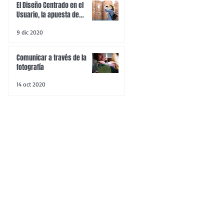
El Diseño Centrado en el
Usuario, la apuesta de
Comonó Comunicación para
9 dic 2020
recuperar el turismo
Comunicar a través de la
fotografía
14 oct 2020
”