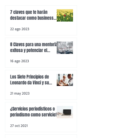
7 claves que te harán
destacar como business
developer
22 ago 2023
8 Claves para una mentoría
exitosa y potenciar el
an
desarrollo personal y
16 ago 2023
profesional
Los Siete Principios de
Leonardo da Vinci y su
aplicación en la
21 may 2023
comunicación empresarial
¿Servicios periodísticos o
periodismo como servicio?
27 oct 2021