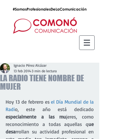
#SomosProfesionalesDeLaComunicación
Ignacio Pérez Alcázar
13 feb 2014
3 min de lectura
LA RADIO TIENE NOMBRE DE
MUJER
Hoy 13 de febrero es 
el Día Mundial de la 
Radi
o, este año está dedicado
especialmente a las mu
jeres, como 
reconocimiento a todas aquellas q
ue 
desa
rrollan su actividad profesional en 