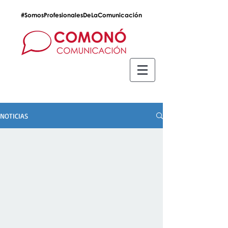
#SomosProfesionalesDeLaComunicación
NOTICIAS