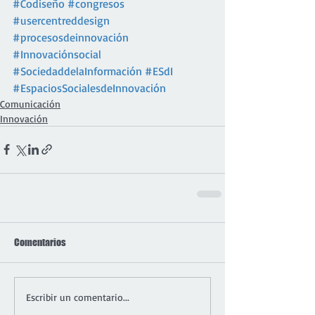
#Codiseño
#congresos
#usercentreddesign
#procesosdeinnovación
#Innovaciónsocial
#SociedaddelaInformación
#ESdI
#EspaciosSocialesdeInnovación
Comunicación
Innovación
Comentarios
Escribir un comentario...