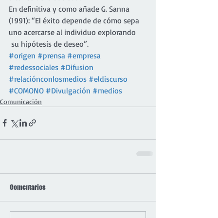
En definitiva y como añade G. Sanna 
(1991): “El éxito depende de cómo sepa 
uno acercarse al individuo explorando 
 su hipótesis de deseo”.
#origen
#prensa
#empresa
#redessociales
#Difusion
#relaciónconlosmedios
#eldiscurso
#COMONO
#Divulgación
#medios
Comunicación
Comentarios