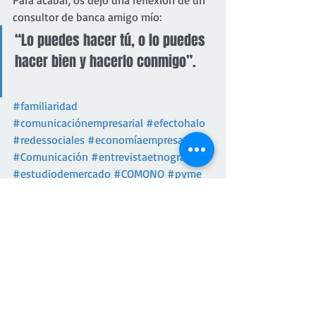
Para acabar, os dejo una reflexión de un 
consultor de banca amigo mío:
“Lo puedes hacer tú, o lo puedes 
hacer bien y hacerlo conmigo”.
#familiaridad
#comunicaciónempresarial
#efectohalo
#redessociales
#economíaempresarial
#Comunicación
#entrevistaetnográfica
#estudiodemercado
#COMONO
#pyme
#pequeñasempresas
Comunicación
estrategia