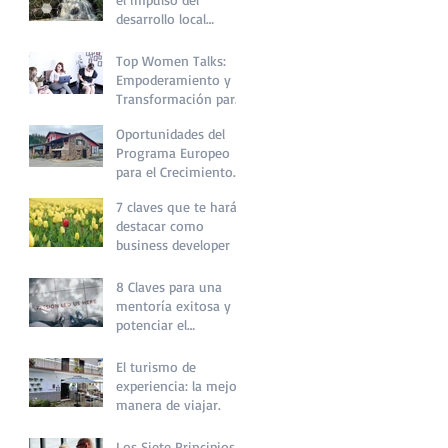
desarrollo local
sostenible
Top Women Talks:
Empoderamiento y
Transformación para
Mujeres
Oportunidades del
Programa Europeo
para el Crecimiento
de PYMES Turísticas
7 claves que te harán
destacar como
business developer
8 Claves para una
mentoría exitosa y
potenciar el
desarrollo personal y
profesional
El turismo de
experiencia: la mejor
manera de viajar.
Los Siete Principios