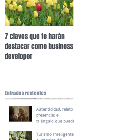
7 claves que te harán
8 Claves para una
destacar como business
mentoría exitosa y
developer
potenciar el desarrollo
personal y profesional
Entradas recientes
Autenticidad, relato y
presencia: el
triángulo que puede
hacer imparable
nuestro patrimonio
Turismo Inteligente y
el impulso del