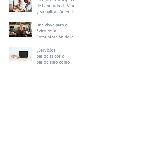
de Leonardo da Vinci
y su aplicación en la
comunicación
empresarial
Una clave para el
éxito de la
Comunicación de la
pequeña empresa
local
¿Servicios
periodísticos o
periodismo como
servicio?